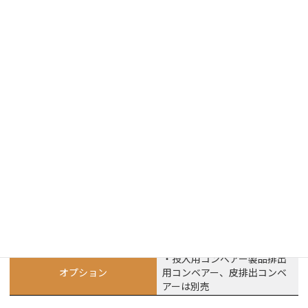
皮むき処理ライン数
2 ライン
生産能力数
1,600～2,000 個/時間
直径60~120mm(サイズ:M・
加工可能サイズ
L・2L・L大)
各サイズ混在でも投入可能
・Mサイズ 20kg1箱: 約300秒
で処理
・作業人数2名: 約55ケースを
作業実績
処理
［1日7時間/4秒サイクルで稼働の場合］
(機械実稼働 約5間半)
・加工歩留まり: 約80%
・主要電力: 200V
・横幅: 1,000mm
・奥行: 2,400mm
機械仕様寸法概要
・高さ: 2,000mm
・必要コンプレッサー: 10馬
力以上
・投入用コンベアー製品排出
オプション
用コンベアー、皮排出コンベ
アーは別売