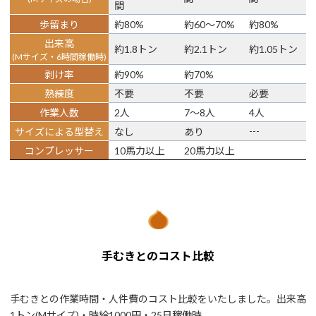
間
歩留まり
約80%
約60〜70%
約80%
出来高
約1.8トン
約2.1トン
約1.05トン
(Mサイズ・6時間稼働時)
剥け率
約90%
約70%
熟練度
不要
不要
必要
作業人数
2人
7〜8人
4人
---
サイズによる型替え
なし
あり
コンプレッサー
10馬力以上
20馬力以上
手むきとのコスト比較
手むきとの作業時間・人件費のコスト比較をいたしました。出来高
1トン(Mサイズ)・時給1000円・25日稼働時